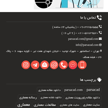
تماس با ما
۰۹۰۳۷۷۵۸۵۵۵ - ( پشتیبانی ۲۴ ساعته )
۰۲۱-۵۶۸۳۹۵۷۰ - ( ۹ الی ۱۶ )
parsacad.com@gmail.com
info@parsacad.com
تهران - اسلامشهر - شهرک توحید - خیابان شهدای هفت تیر - کوچه سهند ۶ - پلاک
۳۶ - طبقه همکف
برچسب ها
parsacad.com
parsacad
دانلود مقاله معماری
رساله معماری
دانلود مقاله پاورپوینت معماری
دانلود نقشه معماری
معماری
مطالعات معماری
سایت معماری
سایت های معماری