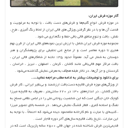
آثار موزه فرش ایران:
در موزه فرش انواع گلیم‌ها و فرش‌های دست بافت‌ ، با توجه به مرغوبیت و
قدمت آن‌ ها و با در نظر گرفتن ویژگی‌ های قالی ایران از لحاظ رنگ آمیزی‌ ، طرح‌ ،
نقش‌ ، بافت و تنوع مناطق قالی بافی حفظ و نگه‌داری می‌ شود .
مجموعه موزه فرش ایران شامل با ارزش‌ ترین نمونه‌های قالی ایران از قرن نهم
هجری تا دوره معاصر است و از منابع غنی تحقیقی برای پژوهشگران و هنر
دوستان به شمار می آید. معمولاً حدود ۱۳۵ تخته از شاه‌كارهای قالی ایران‌ ،
بافت مراكز مهم قالی‌بافی مانند كاشان‌ ، كرمان‌ ، اصفهان‌ ، تبریز ، خراسان‌ ،
كردستان و جز آن‌ها ، در تالار طبقه هم‌كف به معرض نمایش گذاشته می‌شود .
برای دانلود و توضیحات بیشتر به ادامه مطلب مراجعه نمائید…..
از ویژگی‌های موزه فرش قالیچه دست‌بافت ارزشمند و بی‌نظیر ایرانی‌ ، كار فرش
بافان كاشان‌ ، در اندازه‌های ۱۳۰ در ۲۲۰ سانتی‌متر ، معروف به قالیچه میرزا
كوچك خان جنگلی است كه این شخصیت روحانی ملی را در لباس نظامی مسلح به
تفنگ و اسلحه كمری‌ ، قطار فشنگ نمایش می‌دهد . در شمسه بالای تصویر میرزا
، كتیبه‌ای با عبارت و نام كارخانه ملامحمود دیده می‌شود كه احتمالاً ، با توجه به
این عبارات‌ ، تاریخ بافت قالیچه سال‌های آخر دوره قاجار است ‌.
قدیمی‌ترین فرش شناخته شده در جهان قالی ۲۵۰۰ ساله پازیریک است كه در