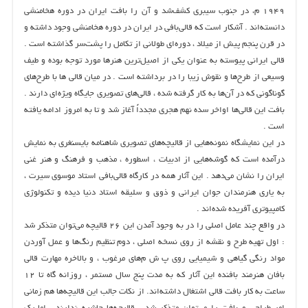
۱۹۴۹ م‌، در جنوب سیبری كشف‌شد و آن را بافت ایران در دوره هخامنشی
دانسته‌اند . آشكار است كه قالی‌بافی در ایران در دوره هخامنشی وجود داشته و
در قرن پنجم پیش از میلاد ، دوره‌ای طولانی از تكامل را پشت‌سر گذاشته است‌ .
قالی ایرانی پیوسته به عنوان یكی از اصیل‌ترین هنرها مورد توجه بوده و طیف
وسیعی از طرح‌ها و نقوش زیبا را در برداشته است‌ . در میان قالی‌ ها با طرح‌های
گوناگونی كه در آن‌ها به كار گرفته شده‌ ، قالی‌های تصویری جایگاه ویژه‌ای دارند .
بافت این قالی‌ها اواخر سده نهم هجری مجدداً آغاز شد و تا به امروز ادامه یافته
است‌ .
در این نمایشگاه نمونه‌هایی از قالیچه‌های تصویری شاهنامه بایسنغری به نمایش
درآمده است كه گوشه‌هایی از ادبیات‌ ، اسطوره‌ ، مذهب و فرهنگ و هنر غنی
ایران را نشان می‌دهد . این آثار همه در كارگاه قالی‌بافی استاد موسوی سیرت‌ ،
به یاری هنرمندان جوان ایرانی و ذوق و سلیقه استاد دنیا دیده و تكنولوژی
كامپیوتری آفریده شده‌اند .
در واقع چند عامل اصلی را در به وجود آمدن این ۲۶ قالیچه می‌توان متذكر شد
: اول تهیه طرح و نقشه از روی نسخه اصلی‌ ، دوم تنظیم رنگ‌ها و عمل آوردن
مواد رنگی گیاهی و شیمیایی روی پ ش م‌های مرغوب‌ ، و بالاخره مهارت قالی
بافان هنرمند بافنده این آثار كه به مدت پنج سال مستمر ، روزانه گاه تا ۱۲
ساعت به كار بافت قالی اشتغال داشته‌اند. از نكات جالب این قالیچه‌ها هم زمانی