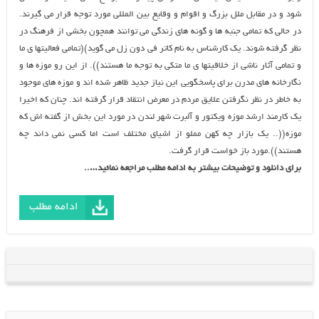
شود و در مقابل ملل بزرگ و اقوام و وقایع بین المللی مورد توجه قرار می گیرند.
در حالی که تمامی جنبه ها و گونه های زندگی می توانند همچون بخشی از فرهنگ در
نظر گرفته شوند. یک کارشناس به نام کاتر فی دون زل می گوید)(تمامی فعالیتها ی ما
و تمامی آثار ناشی از خلاقیتها ی ما متکی به توجه ما هستند)). از این رو موزه ها و
نگارخانه های مدرن برای پاسخگویی این نیاز جدید ظاهر شده اند و موزه های موجود
به خاطر در نظر نگرفتن علایق مردم در معرض انتقاد قرار گرفته اند. چنان که اخیرا
یک کارمند ارشد موزه ویکتور و آلبرت شهر لندن در مورد این بخش از گفته اش که
موزه((.. یک بازار چه کهن مملو از اشیای مختلف است اما کسی نمی داند چه
هستند)).مورد باز خواست قرار گرفت.
برای دانلود و توضیحات بیشتر به ادامه مطلب مراجعه نمائید…..
ادامه مطلب