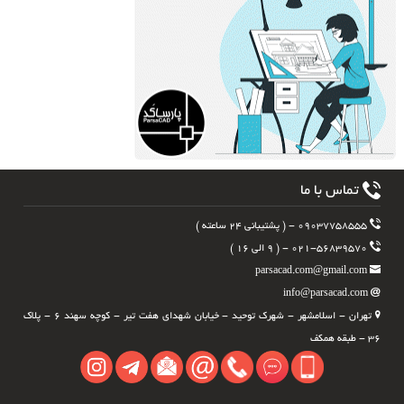
تماس با ما
۰۹۰۳۷۷۵۸۵۵۵ - ( پشتیبانی ۲۴ ساعته )
۰۲۱-۵۶۸۳۹۵۷۰ - ( ۹ الی ۱۶ )
parsacad.com@gmail.com
info@parsacad.com
تهران - اسلامشهر - شهرک توحید - خیابان شهدای هفت تیر - کوچه سهند ۶ - پلاک
۳۶ - طبقه همکف