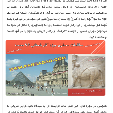
طی دو دهه اخیر پیشرفت عظیمی در توسعه موزه ها و نگارخانه های مدرن سراسر
جهان روی داده است.این امر دلائل بسیار دارد که مهمترین آنها بروز تغییرات
درطبیعت ارتباطات بین مردم است-بین میراث آنان و فرهنگشان. اکنون میراث یک
قوم نه تنها آنچه راکه ((هنر))و((باستان شناسی))تعبیر می شود در بر می گیرد بلکه
گونه های بیشماری از ابزارهای مورد استفاده روزانه وتصاویری را شامل می شود که
می توان دوران خاصی از اجتماع –فرهنگ-و رفتار تاریخی یک قوم را در آنها تجسم
و مشاهده کرد.
همچنین در دوره های اخیر اعتراضات فزاینده ای به دیدگاه نخبه گرایی تاریخی به
وجود آمده است یعنی دیدگاهی که در آن پیشرفت جوامع عادی نادیده گرفته می