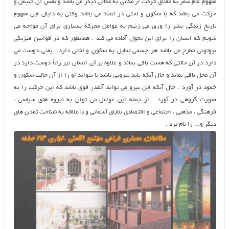
مفهوم عام سفر به معناي حركت از مكاني به مكاني ديگر مي باشد و نفس آن جنبش و
حركت مي باشد كه با سكون و لختي در تضاد مي باشد وقتي به دنبال اين مفهوم
تاريخ زندگي بشر را ورق مي زنيم به عوامل محركة بسياري براي آن مواجه مي
شويم كه انسان را براي اين تحول آماده مي كند . همانطور كه در قوانين فيزيكي
نيوتوني مطرح مي باشد هر جسمي تمايل به سكون و لختي دارد . يعني دوست مي
دارد در آن حالتي كه هست باقي بماند و علاوه بر آن انسان نيز زاتاً دوست دارد در
آن محل باقي بماند و حال آنكه بايد نيرويي باشد تا بتواند او را از آن حالت سكون و
خمود در آورد . حال آنكه اين نيرو مي تواند آنقدر قوي باشد كه اين حركت را به
صورت گروهي در آورد . از جمله اين عوامل مي توان به نيروه هاي سياسي ،
فرهنگي ، مذهبي ، اجتماعي و اقتصادي بلاياي آسماني و يا علاقه به شناخت تمدن هاي
ديگر و… را نام برد .