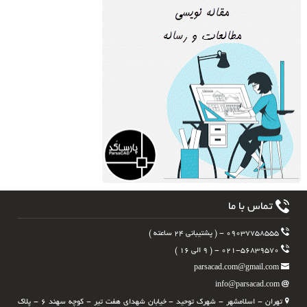
تماس با ما
۰۹۰۳۷۷۵۸۵۵۵ - ( پشتیبانی ۲۴ ساعته )
۰۲۱-۵۶۸۳۹۵۷۰ - ( ۹ الی ۱۶ )
parsacad.com@gmail.com
info@parsacad.com
تهران - اسلامشهر - شهرک توحید - خیابان شهدای هفت تیر - کوچه سهند ۶ - پلاک