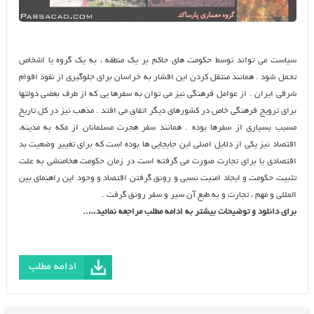
سياست مي تواند توسط حكومت هاي حاكم بر يك منطقه ، به يك گروه يا اشخاص
تحمل شود . همانند منتقل كردن اين اقشار به خراسان براي جلوگيري از نفوذ اقوام
شرقي ايران . از عوامل فرهنگي نيز مي توان به سفرها يي كه از طرف بعضي دولتها
براي ترويج فرهنگي خاص در كشورهای ديگر اتفاق مي افتد . مذهب نيز در كل تاريخ
مسبب بسياري از سفرها بوده . همانند سفر هجرت مسلمانان از مكه به مدينه،
اقتصاد نيز يكي از دلايل اصلي اين جابجايي ها بوده است كه براي تغيير وضعيت بد
اقتصادي يا براي تجارت صورت مي گرفته است در زمان حكومت هخامنشي به علت
تثبيت حكومت و ايجاد امنيت نسبي و رونق گرفتن اقتصاد و وجود اين راهنماي بين
المللي و مهم ، تجارت و به طبع آن سير و سفر رونق گرفت .
برای دانلود و توضیحات بیشتر به ادامه مطلب مراجعه نمائید…..
ادامه مطلب