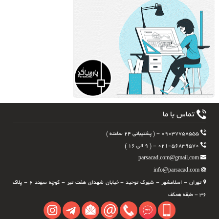
تماس با ما
۰۹۰۳۷۷۵۸۵۵۵ - ( پشتیبانی ۲۴ ساعته )
۰۲۱-۵۶۸۳۹۵۷۰ - ( ۹ الی ۱۶ )
parsacad.com@gmail.com
info@parsacad.com
تهران - اسلامشهر - شهرک توحید - خیابان شهدای هفت تیر - کوچه سهند ۶ - پلاک
۳۶ - طبقه همکف