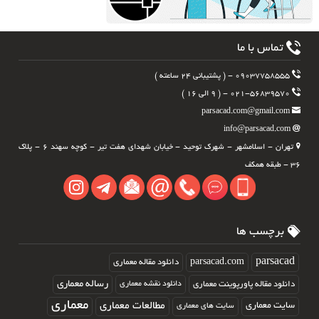
تماس با ما
۰۹۰۳۷۷۵۸۵۵۵ - ( پشتیبانی ۲۴ ساعته )
۰۲۱-۵۶۸۳۹۵۷۰ - ( ۹ الی ۱۶ )
parsacad.com@gmail.com
info@parsacad.com
تهران - اسلامشهر - شهرک توحید - خیابان شهدای هفت تیر - کوچه سهند ۶ - پلاک
۳۶ - طبقه همکف
برچسب ها
parsacad.com
parsacad
دانلود مقاله معماری
رساله معماری
دانلود مقاله پاورپوینت معماری
دانلود نقشه معماری
معماری
مطالعات معماری
سایت معماری
سایت های معماری