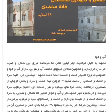
آب و هوا
مشهد به دليل موقعيت جغرافيايي خاص كه درمنطقه مرزي بين شمال و جنوب
خراسان قراردارد و همچنين تداخل جبهه‏هاي مختلف آب و هوايي، داراي آب و هوا و
خصوصيات ويژه اقليمي است و قسمت اعظم دشت مشهد- نيشابور، جزء اقليم سرد
و خشك و قسمتي از دشت مشهد – قوچان، نيم خشك و سرد و بخش كوچكي از
بلندترين ارتفاعات رشته كوه هاي بينالود و هزار مسجد جزء اقليم مرطوب سرد
مي‏باشد و در مجموع شهر مشهد داراي آب و هواي متغير، اما معتدل و متمايل به سرد
و خشك است و از تابستانهاي گرم و خشك و زمستانهاي سرد و مرطوب برخوردار
است. بيشترين درجه حرارت در تابستانها ۳۵ درجه بالاي صفر و كمترين آن در
زمستان ۱۵ درجه زير صفر و ميزان بارندگي متغير و ميانگين بارندگي سالانه در