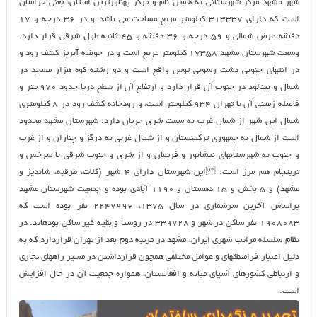
شهر مشهد مركز شهرستاني به همين نام و مركز پهناورترين استان، يعني خراسان
است كه داراي ۳۱۳۳۳۷ كيلومتر مربع مساحت مي باشد و در ۳۶ درجه و ۱۷
دقيقه عرض شمالي و ۵۹ درجه و ۳۶ دقيقه و ۴۵ ثانيه طول شرقي قرار دارد.
وسعت شهرستان مشهد ۱۷۳۵۸ كيلومتر مربع است و در حوضه آبريز كشف رود و
در انتهاي جنوبي دشت رسوبي توس واقع است و دو رشته كوه هزار مسجد در
شمال و بينالود در جنوب آن قرار دارد و ارتفاع آن از سطح دريا حدود ۹۷۰ متر و
فاصله زميني آن با تهران ۹۳۴ كيلومتر است، و رودخانه كشف رود در ۸ كيلومتري
شمال اين شهر از شمال غرب به سمت شرق جريان دارد. شهرستان مشهد محدود
است از شمال به جمهوري تركمنستان و از شمال غربي به درگز و چناران و از غرب
و جنوب به شهرستانهاي نيشابور و فريمان و از شرق و جنوب شرقي با سرخس و
تربت‏جام هم مرز است. اين شهرستان داراي ۴ شهر (كلات، طرقبه، شانديز و
مشهد) و ۵ بخش و ۱۵ دهستان و ۱۱۹۰ آبادي بوده و جمعيت شهرستان مشهد
براساس آخرين سرشماري در سال ۱۳۷۵، ۲۲۴۷۹۹۶ نفر بوده است كه
۱۹۰۸۰۸۳ نفر ساكن در شهر و ۳۳۹۷۲۸ در روستا و بقيه غير ساكن بوده‏اند. در
نظام سلسله مراتب شهري ايران، مشهد در مرتبه دوم بعد از تهران قراردارد كه به
دليل اعتبار فرامنطقه‏اي و عوامل مختلفي همچون قرارداشتن در مسير راههاي تجاري
و ارتباطي كشورهاي آسياي ميانه و افغانستان، همواره جمعيت آن در حال افزايش
است.