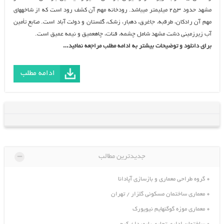
مشهد حدود ۲۵۳ ميليمتر مي‏باشد. رودخانه مهم آن كشف رود است كه از شاخه‏هاي
مهم آن رادكان، طرقبه، جاغرق، دهبار، زشك، گلستان و دولت آباد است. منابع تأمين
آب زيرزميني دشت مشهد شامل چشمه، قنات، چاه‏عميق و نيمه عميق است.
برای دانلود و توضیحات بیشتر به ادامه مطلب مراجعه نمائید…
ادامه مطلب
-
جدیدترین مطالب
گروه طراحی معماری و بازسازی آپادانا
معماری ساختمان مسکونی گلزار / تهران
معماری موزه گوگنهایم نیویورک