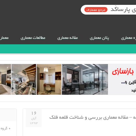
 پارساکَد
مرجع معماری
ه معماری
پلان معماری
مقاله معماری
مطالعات معماری
معمار
۱۶
عه فلک الافلاک ۶۶ صفحه – مقاله معماری بررسی و شناخت قلعه فلک
آبان
۱۳۹۳
گروه 