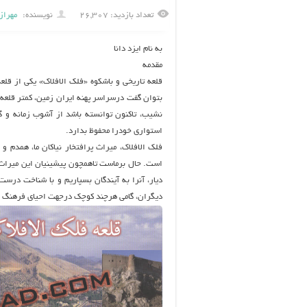
تعداد بازدید: ۲۶,۳۰۷
نویسنده:
مهراز
به نام ایزد دانا
مقدمه
قلعه تاریخی و باشکوه «فلک الافلاک» یکی از قلع
بتوان گفت درسراسر پهنه ایران زمین، کمتر قلعه‌
نشیب، تاکنون توانسته باشد از آشوب زمانه و گ
استواری خودرا محفوظ بدارد.
فلک الافلاک، میراث پرافتخار نیاکان ما، همدم 
است. حال برماست تاهمچون پیشینیان این میراث گ
دیار، آنرا به آیندگان بسپاریم و با شناخت درس
دیگران، گامی هرچند کوچک درجهت احیای فرهنگ و ت