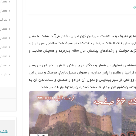
معمار
ی
معمار
ساختم
معمار
ه‌هاي معروف و با اهمیت سرزمین کهن ایران بشمار مي‌آید. شاید به یقین
معمار
ای بسان فلک الافلاک مي‌توان یافت که به رغم گذشت سالیانی بس دراز و
معمار
زند حوادث و رخدادهای بیشمار، جان سالم بدربرده و همچنان صلابت و
معمار
و همنشین نسلهای بی شمار و یادگار ذوق و هنرو تلاش مردم این سرزمین
معمار
رانبها و عظیم را پاس بداریم و بعنوان سمبل تاریخ، فرهنگ و تمدن این
طراحی
ت وواقعی از سیر پیدایش و تحول آن درادوار متمادی و شناساندن آن به
مدن کشورمان برداریم، باشد که دراین راه توفیق با ما یار باشد.
نقشه 