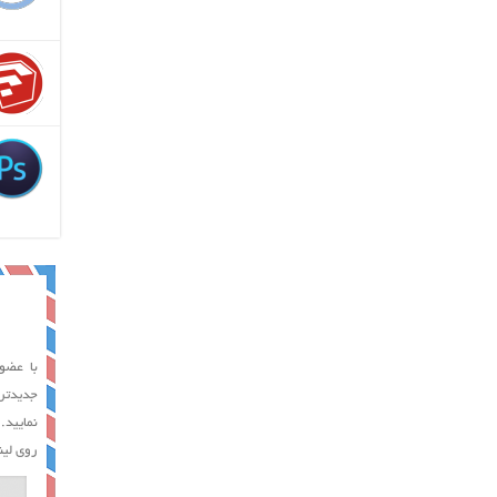
با عضوی
جدیدتر
نمایید.
روی لین