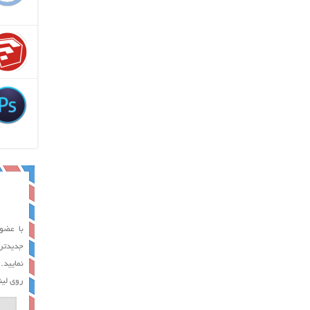
با عضوی
جدیدتر
نمایید.
روی لین