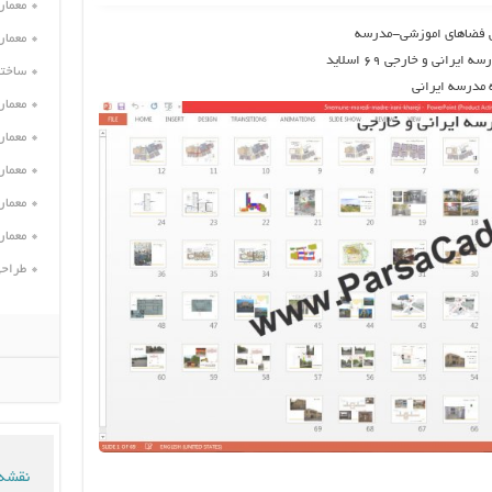
معمار
لی فضاهای اموزشی-مدرسه
معمار
ساختم
معمار
معمار
معمار
معمار
معمار
طراحی
نقشه 