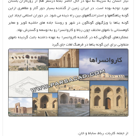
نياز انسان به سرپناه نه تنها در حال حاضر بلكه درسفر هم از روزگاران باستان
مورد توجه بوده است. در ايران زمين از گذشته بسيار دور آثار و مظاهري ازاين
گونه پناهگاهها و استراحتگاههاي بين راه ديده مي شود. در دوران اسلامي ايجاد اين
گونه بناها با ويژگيهاي گوناگون در شهر و روستا جاده هاي حاشيه كوير و معابر
كوهستاني با نامهاي مختلف چون رباط و كاروانسرا رو به توسعه و گسترش نهاد.
عملكردهاي گوناگوني كه در گذشته كاروانسرا به عهده داشته باعث گرديده نامهاي
متفاوتي براي اين گونه بناها در فرهنگ لغات جاي گيرد
از جمله: كاربات، رباط، ساباط و خان.