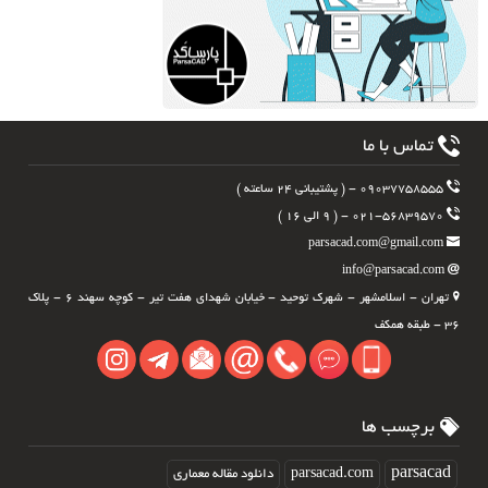
تماس با ما
۰۹۰۳۷۷۵۸۵۵۵ - ( پشتیبانی ۲۴ ساعته )
۰۲۱-۵۶۸۳۹۵۷۰ - ( ۹ الی ۱۶ )
parsacad.com@gmail.com
info@parsacad.com
تهران - اسلامشهر - شهرک توحید - خیابان شهدای هفت تیر - کوچه سهند ۶ - پلاک
۳۶ - طبقه همکف
برچسب ها
parsacad.com
parsacad
دانلود مقاله معماری