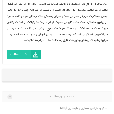
اين بناها در واقع داراي عملكرد و ظايفي مشابه كاروانسرا بوده ول از نظر ويژگيهاي
معماري تفاوتهايي داشته اند. نام كاروانسرا تركيبي از كاروان (كاربان) به معني
جمعي مسافر كه گروهي سفر مي كنند و سراي به معني خانه و مكان هر دو كلمه ماخوذ
از پهلوي ساساني است. منابع تاريخي حكايت از آن دارند كه بنيانگذار احداث بناهاي
مورد بحث ما هخامنشيان بودند هرودوت مورخ يوناني در كتاب پنجم خود از
منزلگاههايي گفتگو مي كند كه توسط هخامنشيان بين شوش و سارد ساخته شده بود .
برای توضیحات بیشتر و دریافت فایل به ادامه مطلب مراجعه نمائید…
ادامه مطلب
-
جدیدترین مطالب
گروه طراحی معماری و بازسازی آپادانا