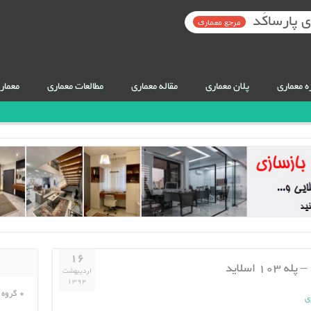
 پارساکَد
مرجع معماری
ه معماری
پلان معماری
مقاله معماری
مطالعات معماری
معمار
۱۶
اردیبهشت
۱۳۹۴
گروه 
ی