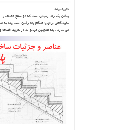
تعريف پله:
پلكان يك راه ارتباطي است كه دو سطح مختلف را به
تكيه گاهي براي پا هنگام بالا رفتن است.پله به ع
می سازد . پله همچنین می تواند در تعریف فضاها 