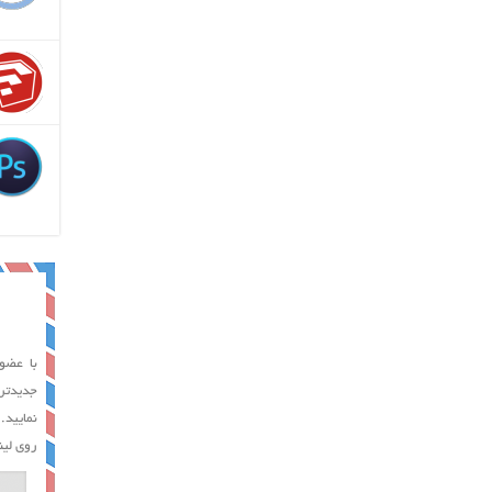
با عضوی
جدیدتر
نمایید.
روی لین