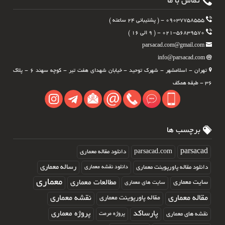
تماس با ما
۰۹۰۳۷۷۵۸۵۵۵ - ( پشتیبانی ۲۴ ساعته )
۰۲۱-۵۶۸۳۹۵۷۰ - ( ۹ الی ۱۶ )
parsacad.com@gmail.com
info@parsacad.com
تهران - اسلامشهر - شهرک توحید - خیابان شهدای هفت تیر - کوچه سهند ۶ - پلاک
۳۶ - طبقه همکف
برچسب ها
parsacad.com
parsacad
دانلود مقاله معماری
رساله معماری
دانلود مقاله پاورپوینت معماری
دانلود نقشه معماری
معماری
مطالعات معماری
سایت معماری
سایت های معماری
مقاله معماری
نقشه معماری
مقاله پاورپوینت معماری
پارساکد
پروژه معماری
نقشه های معماری
پروژه مرمت