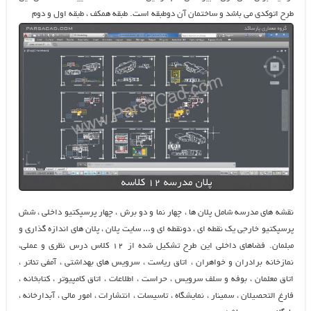
طرح اتوکدی می باشد و ساختمان آن دوطبقه است. طبقه همکف ، طبقه اول و دوم
نقشه های مدرسه شامل پلان ها ، چهار نما و دو برش ، چهار پرسپکتیو داخلی ، شش
پرسپکتیو خارجی یک نقطه ای ، دونقطه ای و… سایت پلان ، پلان های اندازه گذاری و
مبلمان. فضاهای داخلی این طرح تشکیل شده از ۱۲ کلاس درس نظری و عملی،
نمازخانه برادران و خواهران ، اتاق ریاست ، سرویس های بهداشتی ، آمفی تئاتر ،
اتاق معلمان ، بوفه و سلف سرویس ، حراست ، اطلاعات ، اتاق کامپیوتر ، کتابخانه ،
فارغ التحصیلان ، سمینار ، نمایشگاه ، تاسیسات ، انتشارات ، امور مالی ، آبدارخانه ،