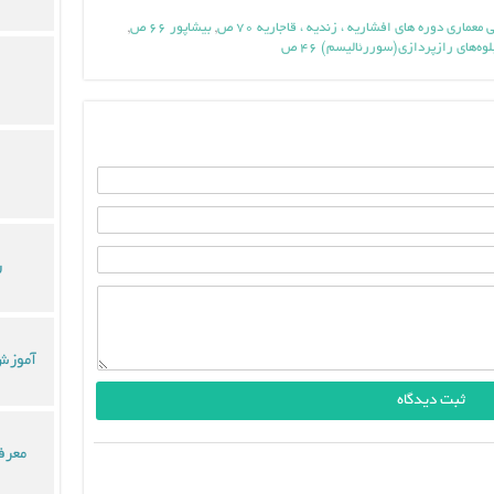
معماری دوره های افشاریه ، زندیه ، قاجاریه ۷۰ ص
,
بيشاپور ۶۶ ص
,
وه‌هاي رازپردازي(سوررئاليسم) ۴۶ ص
ر
آموزش 
معرف