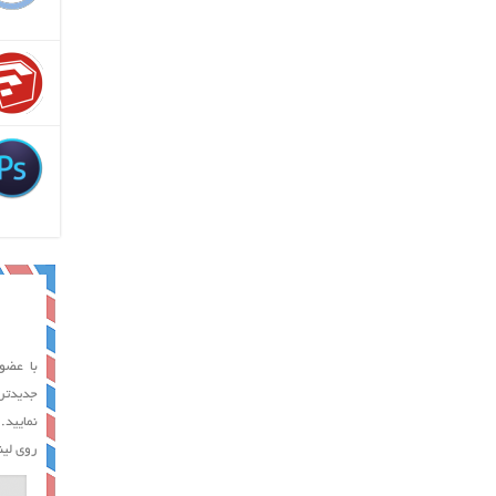
با عضوی
جدیدتر
نمایید.
روی لین