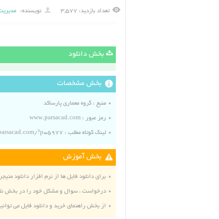
تعداد بازدید: ۳,۵۷۷
نویسنده:
مدیریت
بخش دانلود
بخش مشخصات
منبع :
گروه معماری پارساکد
رمز عبور : www.parsacad.com
لینک کوتاه مطلب : https://www.parsacad.com/?p=5977
بخش آموزش
برای دانلود فایل ها از نرم افزار دانلود منیجر 
درخواست ، سوال و مشکل خود را در بخش نظ
از بخش
راهنمای خرید و دانلود فایل
می توانی