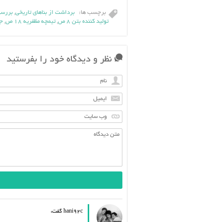
برچسب ها:
برداشت از بناهای تاریخی
,
بررسی 
توليد كننده بتن ۸ ص
,
تيمچه مظفريه ۱۸ ص
,
جل
نظر و دیدگاه خود را بفرستید
hani92c گفت: