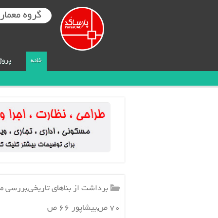
گروه معماری
خانه
پروژ
برداشت از بناهای تاریخی,بررسی مع
۷۰ ص,بيشاپور ۶۶ ص