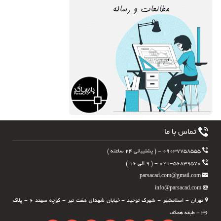
تماس با ما
۰۹۰۳۷۷۵۸۵۵۵ - ( پشتیبانی ۲۴ ساعته )
۰۲۱-۵۶۸۳۹۵۷۰ - ( ۹ الی ۱۶ )
parsacad.com@gmail.com
info@parsacad.com
تهران - اسلامشهر - شهرک توحید - خیابان شهدای هفت تیر - کوچه سهند ۶ - پلاک
۳۶ - طبقه همکف