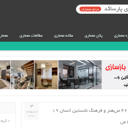
 پارساکَد
مرجع معماری
ه معماری
پلان معماری
مقاله معماری
مطالعات معماری
معمار
۳
هنر دوران ساساني – ایوان مدائن ۴۲ ص,هنر و فرهنگ نخستين انسان ۱۹
اردیبهشت
۱۳۹۰
گروه 