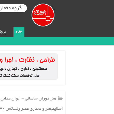
گروه معماری
خانه
پروژ
اسلاید,هنر و معماري عصر رنسانس ۳۲ ص