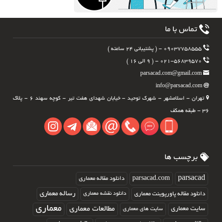
تماس با ما
۰۹۰۳۷۷۵۸۵۵۵ - ( پشتیبانی ۲۴ ساعته )
۰۲۱-۵۶۸۳۹۵۷۰ - ( ۹ الی ۱۶ )
parsacad.com@gmail.com
info@parsacad.com
تهران - اسلامشهر - شهرک توحید - خیابان شهدای هفت تیر - کوچه سهند ۶ - پلاک
۳۶ - طبقه همکف
برچسب ها
parsacad.com
parsacad
دانلود مقاله معماری
رساله معماری
دانلود مقاله پاورپوینت معماری
دانلود نقشه معماری
معماری
مطالعات معماری
سایت معماری
سایت های معماری