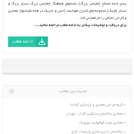
بندی شده مصالح (مقياس بزرگ)، پاسخهاي هماهنگ (مقياس بزرگ بسيار بزرگ و
بسيار كوچك) مجموعه های کنترل هوشمند (حس و تحريك در همه مقياسها)، معماري
و كارائي اضافي را فراهم مي كند.
برای دریافت و توضیحات بیشتر به ادامه مطلب مراجعه نمائید…..
ادامه مطلب
-
جدیدترین مطالب
گروه طراحی معماری و بازسازی آپادانا
معماری ساختمان مسکونی گلزار / تهران
معماری موزه گوگنهایم نیویورک
ساختمان اداری تجاری پارمیدا / کرج