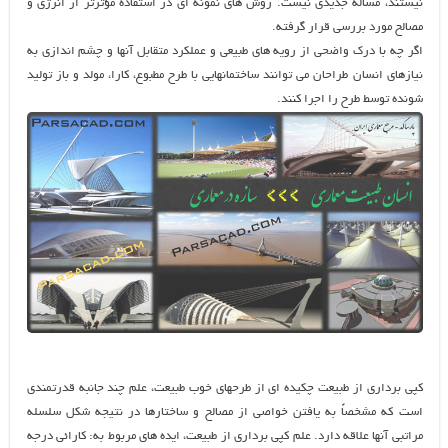
نيستند، مساله جديدي نيست. روش هاي نمونه اي در استفاده مؤثرتر از انرژي و
مصالح مورد بررسی قرار گرفته.
اگر چه با درك واضحي از رويه هاي طبيعي و عملكرد متقابل آنها و چشم اندازي به
نيازهاي انسان طراحان مي توانند ساختمانهايي با طرح مطبوع، كارا، مولد و باز توليد
شونده توسط طرح را اجرا كنند.
كپي برداري از طبيعت چكيده اي از طرحهاي خوب طبيعت، علم چند جانبه قدرتمندي
است كه مشخصاً به يافتن خواصي از مصالح و ساختارها در نتيجه شکل سلسله
مراتبي آنها علاقه دارد. علم كپي برداري از طبيعت، ايده هاي مربوط به: كارائي درجه