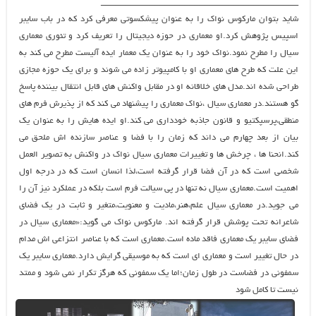
________________________________________
شاید بتوان مارکوس نواک را به عنوان پیشکسوتی معرفی کرد که در باب سایبر
اسپیس پژوهش کرد.او معماری در حوزه دیجیتال را تعریف کرد و تئوری معماری
سیال را مطرح نمود.نواک خود را به عنوان یک معمار ایده آلیست مطرح می کند به
این علت که طرح های معماری او با کامپیوتر زاده می شوند و برای یک حوزه مجازی
طراحی شده اند.مدل های خلاقانه او در مقابل واکنش های قابل انتقال بیننده پاسخ
گو هستند.در معماری سیال ،نواک معماری را پیشنهاد می کند که از پذیرش فرم های
منطقی،پرسپکتیو و قانون جاذبه خودداری می کند.او ایده هایش را به عنوان یک
بیان از بعد چهارم می داند که زمان را با فضا و عناصر سازنده اش ملحق می
کند.انحنا ها ، چرخش ها و تغییرات معماری سیال نواک در واکنش به تصویر العمل
شخصی است که در آن فضا قرار گرفته است،لذا انسان است که در درجه اول
اهمیت است.معماری سیال نه تنها در پی سیالت فرم است بلکه در عملکرد نیز آن را
می جوید.در معماری سیال علم،هنر،مادیت و معنویت،متغیر و ثابت در یک فضای
شاعرانه تحت پوشش قرار گرفته اند. مارکوس نواک می گوید:«معماری سیال در
فضای سایبر یک معماری فاقد ماده است.معماری است که با عناصر انتزاعی اش مدام
در حال تغییر است و معماری ای است که به موسیقی گرایش دارد.معماری سایبر یک
سمفونی در فضاست در طول زمان؛اما یک سمفونی که هرگز تکرار نمی شود و ممتد
نیست تا کامل شود