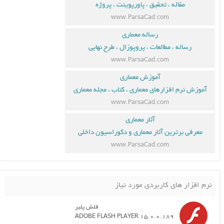
مقاله ، تحقیق ، پاورپوینت ، پروژه
www.ParsaCad.com
رساله معماری
رساله ، مطالعات ، پروپوزال ، طرح نهایی
www.ParsaCad.com
آموزش معماری
آموزش نرم افزارهای معماری ، کتاب ، مجله معماری
www.ParsaCad.com
آثار معماری
معرفی برترین آثار معماری و دکوراسیون داخلی
www.ParsaCad.com
نرم افزار های کاربردی مورد نیاز
فلش پلیر
ADOBE FLASH PLAYER 15.0.0.189