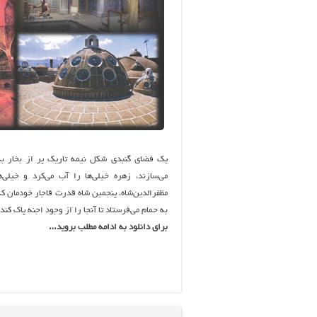
يك فضاي گنبدي شكل نيمه تاريك پر از بخار به
مي‌سازند، زهره خيلي‌ها را آب مي‌كرد و خيلي
مظفرالدين‌شاه، پنجمين شاه قدرت قاجار خودمان ك
به حمام مي‌فرستاد تا آنجا را از وجود اجنه پاك كند!
برای دانلود به ادامه مطلب بروید…