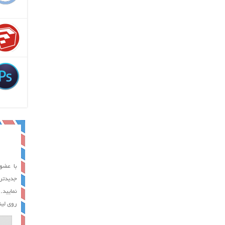
با عضوی
جدیدتر
نمایید.
روی لین