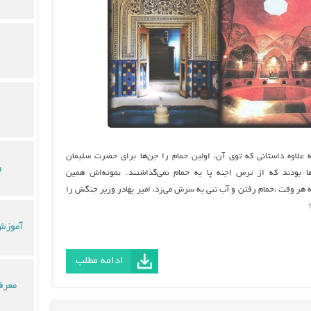
 علاوه داستاني كه توي آن، اولين حمام را جن‌ها براي حضرت سليمان
ر
‌ها بودند كه از ترس اجنه پا به حمام نمي‌گذاشتند. نمونه‌اش همين
ه هر وقت ،حمام رفتن و آب تني به سرش مي‌زد، امير بهادر وزير جنگش را
آموزش 
ادامه مطلب
معرف