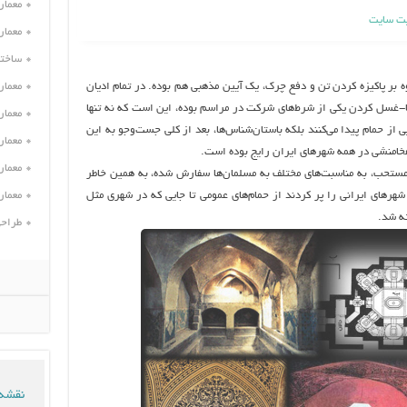
معمار
ت سایت
معمار
ساختم
 بر پاكيزه كردن تن و دفع چرك، يك آيين مذهبي هم بوده. در تمام اديان
معمار
ا-غسل كردن يكي از شرط‌هاي شركت در مراسم بوده، اين است كه نه تنها
معمار
از حمام پيدا مي‌كنند بلكه باستان‌شناس‌ها، بعد از كلي جست‌وجو به اين
معمار
خامنشي در همه شهرهاي ايران رايج بوده است.
معمار
حب، به مناسبت‌هاي مختلف به مسلمان‌ها سفارش شده، به همين خاطر
، شهرهاي ايراني را پر كردند از حمام‌هاي عمومي تا جايي كه در شهري مثل
معمار
طراحی
نقشه 