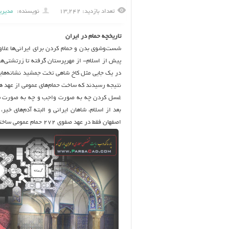
تعداد بازدید: ۱۳,۲۴۲
نویسنده:
مدیری
تاریخچه حمام در ایران
شست‌وشوي بدن و حمام كردن براي ايراني‌ها علاوه
پيش از اسلام- از مهرپرستان گرفته تا زرتشتي‌ه
در يك جايي مثل كاخ شاهي تخت جمشيد نشانه‌هايي 
نتيجه رسيدند كه ساخت حمام‌هاي عمومي از عهد ه
غسل كردن چه به صورت واجب و چه به صورت مست
بعد از اسلام، شاهان ايراني و البته آدم‌هاي خير
اصفهان فقط در عهد صفوي ۲۷۲ حمام عمومي ساخته شد.