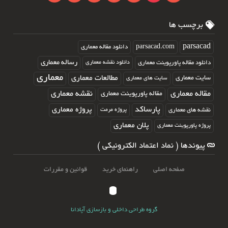
 ها
parsacad.com
دانلود مقاله معماری
رساله معماری
له پاورپوینت معماری
دانلود نقشه معماری
معماری
مطالعات معماری
اری
سایت های معماری
ماری
نقشه معماری
مقاله پاورپوینت معماری
پارساکد
پروژه معماری
معماری
پروژه مرمت
پلان معماری
وینت معماری
 ( نماد اعتماد الکترونیکی )
صفحه اصلی
راهنمای خرید
قوانین و مقررات
گروه طراحی داخلی و بازسازی آپادانا