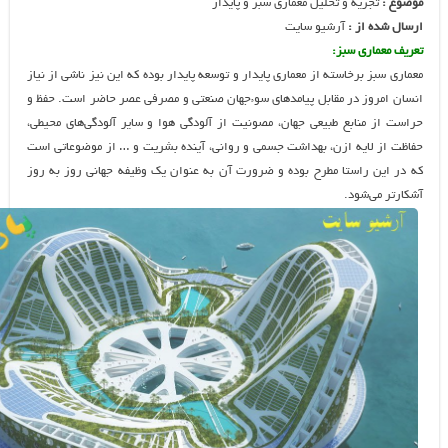
یه و تحلیل معماری سبز و پایدار
ز :
آرشیو سایت
ی سبز:
رخاسته از معماري پايدار و توسعه پايدار بوده كه اين نيز ناشي از نياز
 در مقابل پيامدهاي سوء‌جهان صنعتي و مصرفي عصر حاضر است. حفظ و
ابع طبيعي جهان، مصونيت از آلودگي هوا و ساير آلودگي‌هاي محيطي،
يه ازن، بهداشت جسمي و رواني، آينده بشريت و … از موضوعاتي است
استا مطرح بوده و ضرورت آن به عنوان يك وظيفه جهاني روز به روز
شود.