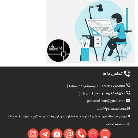
ا ما
تهران - اسلامشهر - شهرک توحید - خیابان شهدای هفت تیر - کوچه سهند ۶ - پلاک