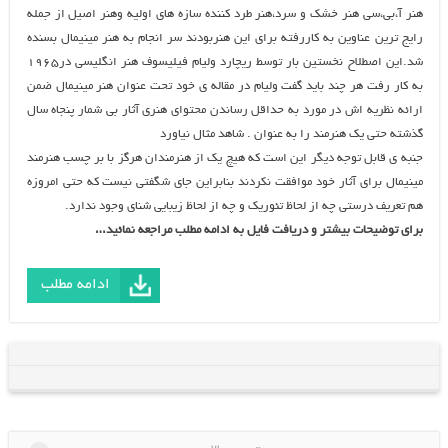
هنر آ،بی،سی هنر خشک و سرد،هنر طرد کننده سازه های اولیه وهنر اصیل از جمله
رایج ترین عناوین به کاررفته برای این هنربودند سر انجام به هنر مینیمال بسنده
شد.این اصطلاح نخستین بار توسط ریچارد ولیام فیلیسوف هنر انگلیسی در۱۹۶۵
به کار رفت هر چند باید گفت ولیام در مقاله ی خود تحت عنوان هنر مینیمال ضمن
ارائه نظریه اش در مورد به حداقل رساندن محتوای هنری آثار بی شمار پنجاه سال
گذشته حتی یک هنرمند را به عنوان . شاهد مثال نیاورد
جنبه ی قابل توجه دیگر این است که هیچ یک از هنرمندان هرگز با بر چسب هنرمند
مینیمال برای آثار خود موافقت نکردند بنابراین جای شگفتی نیست که حتی امروزه
هم تعریف درستی چه از لحاظ تئوریک و چه از لحاظ زیبایی شنای وجود ندارد.
برای توضیحات بیشتر و دریافت فایل به ادامه مطلب مراجعه نمائید…
ادامه مطلب