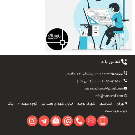
تماس با ما
۰۹۰۳۷۷۵۸۵۵۵ - ( پشتیبانی ۲۴ ساعته )
۰۲۱-۵۶۸۳۹۵۷۰ - ( ۹ الی ۱۶ )
parsacad.com@gmail.com
info@parsacad.com
تهران - اسلامشهر - شهرک توحید - خیابان شهدای هفت تیر - کوچه سهند ۶ - پلاک
۳۶ - طبقه همکف