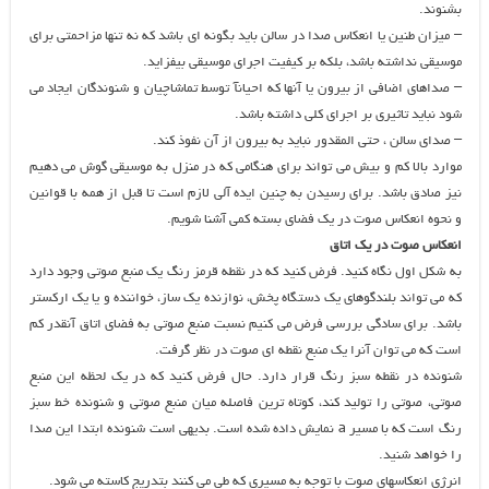
بشنوند.
– میزان طنین یا انعکاس صدا در سالن باید بگونه ای باشد که نه تنها مزاحمتی برای
موسیقی نداشته باشد، بلکه بر کیفیت اجرای موسیقی بیفزاید.
– صداهای اضافی از بیرون یا آنها که احیانآ توسط تماشاچیان و شنوندگان ایجاد می
شود نباید تاثیری بر اجرای کلی داشته باشد.
– صدای سالن ، حتی المقدور نباید به بیرون از آن نفوذ کند.
موارد بالا کم و بیش می تواند برای هنگامی که در منزل به موسیقی گوش می دهیم
نیز صادق باشد. برای رسیدن به چنین ایده آلی لازم است تا قبل از همه با قوانین
و نحوه انعکاس صوت در یک فضای بسته کمی آشنا شویم.
انعکاس صوت در یک اتاق
به شکل اول نگاه کنید. فرض کنید که در نقطه قرمز رنگ یک منبع صوتی وجود دارد
که می تواند بلندگوهای یک دستگاه پخش، نوازنده یک ساز، خواننده و یا یک ارکستر
باشد. برای سادگی بررسی فرض می کنیم نسبت منبع صوتی به فضای اتاق آنقدر کم
است که می توان آنرا یک منبع نقطه ای صوت در نظر گرفت.
شنونده در نقطه سبز رنگ قرار دارد. حال فرض کنید که در یک لحظه این منبع
صوتی، صوتی را تولید کند، کوتاه ترین فاصله میان منبع صوتی و شنونده خط سبز
رنگ است که با مسیر a نمایش داده شده است. بدیهی است شنونده ابتدا این صدا
را خواهد شنید.
انرژی انعکاسهای صوت با توجه به مسیری که طی می کنند بتدریج کاسته می شود.