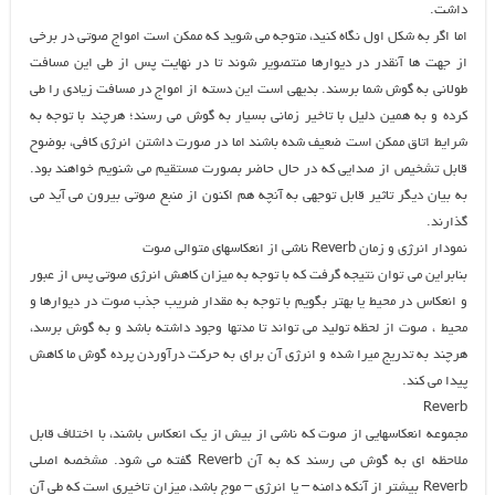
داشت.
اما اگر به شکل اول نگاه کنید، متوجه می شوید که ممکن است امواج صوتی در برخی
از جهت ها آنقدر در دیوارها منتصویر شوند تا در نهایت پس از طی این مسافت
طولانی به گوش شما برسند. بدیهی است این دسته از امواج در مسافت زیادی را طی
کرده و به همین دلیل با تاخیر زمانی بسیار به گوش می رسند؛ هرچند با توجه به
شرایط اتاق ممکن است ضعیف شده باشند اما در صورت داشتن انرژی کافی، بوضوح
قابل تشخیص از صدایی که در حال حاضر بصورت مستقیم می شنویم خواهند بود.
به بیان دیگر تاثیر قابل توجهی به آنچه هم اکنون از منبع صوتی بیرون می آید می
گذارند.
نمودار انرژی و زمان Reverb ناشی از انعکاسهای متوالی صوت
بنابراین می توان نتیجه گرفت که با توجه به میزان کاهش انرژی صوتی پس از عبور
و انعکاس در محیط یا بهتر بگویم با توجه به مقدار ضریب جذب صوت در دیوارها و
محیط ، صوت از لحظه تولید می تواند تا مدتها وجود داشته باشد و به گوش برسد،
هرچند به تدریج میرا شده و انرژی آن برای به حرکت درآوردن پرده گوش ما کاهش
پیدا می کند.
Reverb
مجموعه انعکاسهایی از صوت که ناشی از بیش از یک انعکاس باشند، با اختلاف قابل
ملاحظه ای به گوش می رسند که به آن Reverb گفته می شود. مشخصه اصلی
Reverb بیشتر از آنکه دامنه – یا انرژی – موج باشد، میزان تاخیری است که طی آن