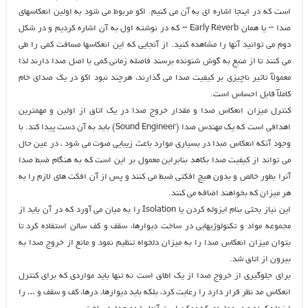
است که در اینجا اشاره ای به آن می کنیم. اکو مربوط می شود به اولین انعکاسهای
صدا – یا همان Early Reverb – که در نوشته اول به آن اشاره کردیم و در شکل
دوم می توانید آنها را مشاهده کنید. از آنجایی که این انعکاسها مسافت کمی را طی
می کنند تا از منبع به گوش شنونده برسند فاصله زمانی کمی با اصل صدا دارند لذا
معمولآ تاثیر ناچیزی بر کیفیت صدا می گذارند، هرچند نبود اکو در یک صدای خام
کاملآ قابل احساس است.
کنترل میزان انعکاس صدا و مقدار خروج صدا در یک اتاق از اولین و مهمترین
اهدافی است که یک مهندس صدا (Sound Engineer) باید به آن دست پیدا کند. با
وجود آنکه انعکاس صدا در بسیاری موارد باعث زیبایی صوت می شود ، در عین حال
می تواند از کیفیت صدا بکاهد بنابراین معمول بر این است که به هنگام ضبط صدا
آنرا بطور خالص و بدون هیچ افکتی ضبط می کنند و پس از آن افکت های لازم را به
هر میزان که بخواهند اضافه می کنند.
این نیاز بحثی بنام ایزوله کردن یا Isolation را به میان می آورد که در آن باید از
مجموعه مواد و تکنولوژیهایی در ساخت دیوارها، سقف و کف سالن استفاده کرد تا
بتوان میزان انعکاس صدا را به میزان دلخواه تنظیم نمود و مانع از خروج صدا به
بیرون از اتاق شد.
برای جلوگیری از خروج صدا از یک اطاق است نه تنها باید مواردی که برای کنترل
انعکاس مد نظر قرار دارد را رعایت کرد، بلکه باید دیوارها، درها، کف و سقف و … را