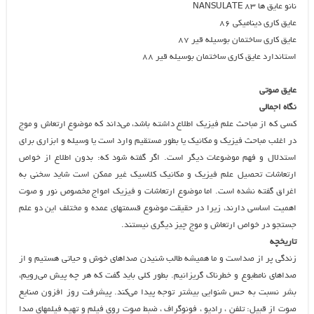
نانو عايق ها NANSULATE 83
عايق كاري ديناميكي ۸۶
عايق كاري ساختمان بوسيله قير ۸۷
استاندارد عايق كاري ساختمان بوسيله قير ۸۸
عایق صوتی
نگاه اجمالی
کسی که از مباحث علم فیزیک اطلاع داشته باشد، می‌داند که موضوع ارتعاش و موج
در اغلب مباحث فیزیک و مکانیک یا بطور مستقیم وارد است یا وسیله و ابزاری برای
استدلال و فهم موضوعات دیگر است. اگر گفته شود که: بدون اطلاع از خواص
ارتعاشات تحصیل علم فیزیک و مکانیک کلاسیک غیر ممکن است شاید سخنی به
اغراق گفته نشده است. اما موضوع ارتعاشات و فیزیک امواج مخصوص نور و صوت
اهمیت اساسی دارند، زیرا در حقیقت موضوع قسمتهای عمده و مختلف این دو علم
جستجو در خواص ارتعاش و موج چیز دیگری نیستند.
تاریخچه
زندگی پر از صداست و ما همیشه طالب شنیدن صداهای خوش و حیاتی هستیم و از
صداهای نامطبوع و خطرناک گریزانیم. بطور کلی باید گفت که هر چه پیش می‌رویم،
بشر نسبت به حس شنوایی بیشتر توجه پیدا می‌کند. پیشرفت روز افزون صنایع
صوت از قبیل: تلفن ، رادیو ، فونوگراف ، ضبط صوت روی فیلم و تهیه فیلمهای صدا