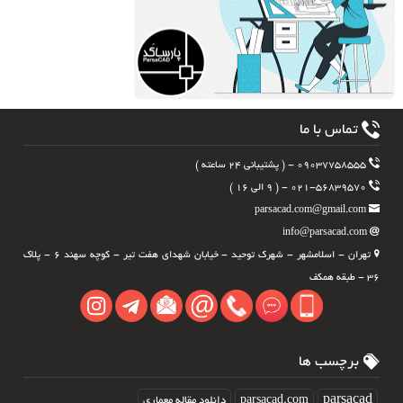
تماس با ما
۰۹۰۳۷۷۵۸۵۵۵ - ( پشتیبانی ۲۴ ساعته )
۰۲۱-۵۶۸۳۹۵۷۰ - ( ۹ الی ۱۶ )
parsacad.com@gmail.com
info@parsacad.com
تهران - اسلامشهر - شهرک توحید - خیابان شهدای هفت تیر - کوچه سهند ۶ - پلاک
۳۶ - طبقه همکف
برچسب ها
parsacad.com
parsacad
دانلود مقاله معماری