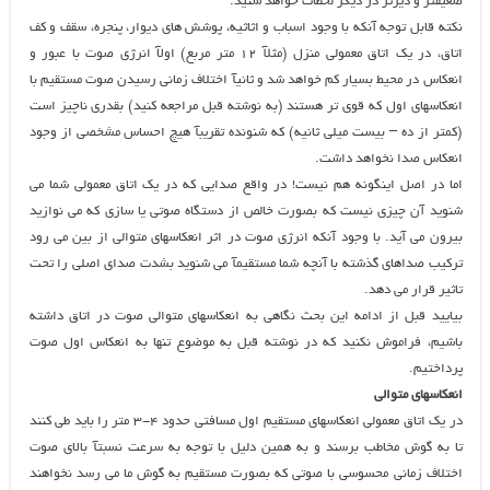
ضعیفتر و دیرتر در دیگر لحظات خواهد شنید.
نکته قابل توجه آنکه با وجود اسباب و اثاثیه، پوشش های دیوار، پنجره، سقف و کف
اتاق، در یک اتاق معمولی منزل (مثلآ ۱۲ متر مربع) اولآ انرژی صوت با عبور و
انعکاس در محیط بسیار کم خواهد شد و ثانیآ اختلاف زمانی رسیدن صوت مستقیم با
انعکاسهای اول که قوی تر هستند (به نوشته قبل مراجعه کنید) بقدری ناچیز است
(کمتر از ده – بیست میلی ثانیه) که شنونده تقریبآ هیچ احساس مشخصی از وجود
انعکاس صدا نخواهد داشت.
اما در اصل اینگونه هم نیست! در واقع صدایی که در یک اتاق معمولی شما می
شنوید آن چیزی نیست که بصورت خالص از دستگاه صوتی یا سازی که می نوازید
بیرون می آید. با وجود آنکه انرژی صوت در اثر انعکاسهای متوالی از بین می رود
ترکیب صداهای گذشته با آنچه شما مستقیمآ می شنوید بشدت صدای اصلی را تحت
تاثیر قرار می دهد.
بیایید قبل از ادامه این بحث نگاهی به انعکاسهای متوالی صوت در اتاق داشته
باشیم، فراموش نکنید که در نوشته قبل به موضوع تنها به انعکاس اول صوت
پرداختیم.
انعکاسهای متوالی
در یک اتاق معمولی انعکاسهای مستقیم اول مسافتی حدود ۴-۳ متر را باید طی کنند
تا به گوش مخاطب برسند و به همین دلیل با توجه به سرعت نسبتآ بالای صوت
اختلاف زمانی محسوسی با صوتی که بصورت مستقیم به گوش ما می رسد نخواهند