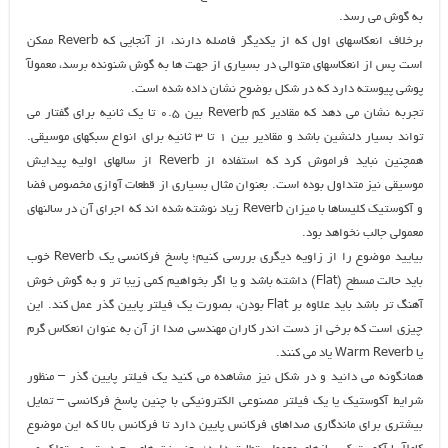
به گوش می رسد.
برخلاف انعکاسهای اول که از یکدیگر فاصله دارند، از آنجایی که Reverb ممکن
است پس از انعکاسهای متوالی در بسیاری از جهت ها به گوش شنونده برسد، معمولآ
پوشی پیوسته دارد که در شکل بوضوح نشان داده شده است.
تجربه نشان می دهد که مقادیر کم Reverb بین 0.5 تا یک ثانیه برای گفتار می
تواند بسیار دلنشین باشد و مقادیر بین 1 تا 3 ثانیه برای انواع سبکهای موسیقی.
همچنین نباید فراموش کرد که استفاده از Reverb از سالهای اولیه پیدایش
موسیقی نیز متداول بوده است. بعنوان مثال بسیاری از قطعات آوازی مخصوص فضا
و آکوستیک کلیساها با میزان Reverb زیاد نوشته شده اند که اجرای آن در سالنهای
معمولی جالب نخواهد بود.
بیایید موضوع را از زاویه دیگری بررسی کنیم؛ پاسخ فرکانسی یک Reverb خوب
باید حالت مسطح (Flat) داشته باشد و یا اگر بخواهیم کمی زیبا تر و به گوش خوش
آهنگ تر باشد باید علاوه بر Flat بودن، بصورت یک فیلتر پایین گذر عمل کند. این
چیزی است که برخی از دست اندر کاران مهندسی صدا از آن به عنوان انعکاس گرم
یا Warm Reverb یاد می کنند.
همانگونه می دانید و در شکل نیز مشاهده می کنید یک فیلتر پایین گذر – منظور
شرایط آکوستیک یا یک فیلتر مصنوعی الکترونیکی با چنین پاسخ فرکانسی – تمایل
بیشتری برای ماندگاری صداهای فرکانس پایین دارد تا فرکانس بالا که این موضوع