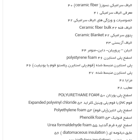
الياف سراميكي نسوز( ceramic fiber) 40
معرفي الياف سراميكي ۴۱
خصوصيات و ويژگي هاي الياف سراميكي ۴۲
الياف فله Ceramic fiber bulk 42
پتوي سراميكي Ceramic Blanket 42
الياف آزبستي ۴۳
اتيلن – پروپيلن- داين-منومر ۴۴
اسفنج پلي استايرن polystyrene foam 46
پلي استايرن منبسط شده (فوم پلي استايرن ,پلاستو فوم يا يونيليت) ۴۶
پلي استايرن منبسط شده: ۴۷
مزايا ۴۸
معايب ۴۸
اسفنج پلي يورتان POLYURETHANE FOAM 50
فوم pvc يا فوم پلي وينيل كلرايد Expanded polyvinyl chloride 52
اسفنج پلي اتلين(پلي فوم) Polyethylene foam 53
اسفنج فنوليك Phenolik foam 53
اسفنج اوره فرم آلدئيد Urea formaldehyde foam 55
عايق دياتومه اي ( diatomaceous insulation ) 56