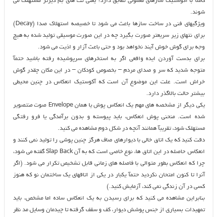
کاملآ با آکوستیک سازهای معمولی تطابق دارد؛ یعنی نت های بم دیرتر مستهلک می
شوند.
ویژگیهای فنی در ساخت سازها باعث می شود تا خصیصه استهلاک صدا (Decay)
برای نتهای زیر سریعتر صورت بگیرد چه در این صورت موسیقی تولید شده به هیچ
وجه برای گوش خوش آیند نخواهد بود و حتی باعث آزار و اذیت می شود.
برای بدست آوردن ایده واقعی اگر به استخرهای سرپوشیده رفته باشید حتمآ
متوجه شدید که سر و صدای مردم – بخصوص کودکان – در این مکان چقدر گوش
خراش است. علت این موضوع آن است که آکوستیک انعکاس در چنین محیطی
بیشتر حالت بالاگذر دارد.
یکی دیگر از مشخصه های مهم یک انعکاس پوش یا همان Envelope صوت منتصویر
شده است. منحنی پوش انعکاس، باید پیوسته و بدون برآمدگی یا فرو رفتگی
مستهلک شود، تقریبآ همانند آنچه در شکل دوم مشاهده می کنید.
دقت کنید که یک اتاق خالی با دیوارهای صاف هرگز چنین پوشی را تولید نمی کنند و
انعکاس حاصله در این اتاق ها، نوع خاصی است که به آن Slap Back گفته می شود،
چرا که انعکاس بطور متوالی با فاصله های زمانی قابل تشخیص تکرار می شود. (اگر
آنرا تا کنون امتحان نکردید حتمآ یکبار در یکی از اتاقهای یک ساختمان نو که هنوز
کسی در آن زندگی نمی کند، آزمایش کنید.)
بنابراین مشاهده می کنید که برای رسیدن به یک انعکاس ساده اما مشخص، باید
تمهیدات بسیاری از جنس پوشش دیوار، کف و سقف گرفته تا چیدمان وسایل مد نظر