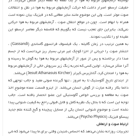
بوسیله آزمایشهای مربوط به هوا از یک نقطه به نقطه دیگر منتقل می‌گردد. در
حقیقت ارسطو اصرار داشت که حرکت آزمایشهای مربوط به هوا در نقل و انتقالات
صوت موثر است، ولی این موضوع مانند سایر مطالبی که در فیزیک بیان نموده است
همراه با ابهام است. چون در موقع انتقال صوت ، آزمایشهای مربوط به هوا حرکتی
نمی‌کند، بنابراین جای تعجب نیست که بگوییم که فلاسفه دیگر معاصر ارسطو این
عقیده او را تکذیب نمودند.
به همین ترتیب در زمان گالیله ، یک فیلسوف فرانسوی گاساندی (Gassandi) ،
انتشار صوت را جریانی از اجزا کوچک غیر مرئی بسیار ریز می‌دانست که از جسم
صدا دار برخاسته و پس از عبور از آزمایشهای مربوط به هوا به گوش ما رسیده و
آنرا متأثر می‌سازد. اولین کسی که تجربه زنگ زیر سرپوش خالی از آزمایشهای مربوط
به هوا را امتحان کرد، آتانازیرس کیرثر (Jesuit Athanasuis Kircher) می‌باشد.
از ابتدای تاریخ آکوستیک تا به امروز ، تنها گیرنده صوتی مفید و جالب توجهی که
دائما بکار رفته عبارت از گوش انسان می‌باشد. از اینرو قسمت عمده موضوع اخذ
صوت به مطالعه و بررسی خواص آکوستیکی این عضو انحصار یافته است. جالب
توجه این است که تا بحال یک نظریه کامل و قابل قبولی راجع به کیفیت شنوایی پیدا
نشده است و موضوع شنوایی انسان یکی از مسایل پیچیده و گیج کننده علم جدید
پیسکو فیزیک (Psycho Physics) می‌باشد.
ارتباط صوت و ارتعاش
تجربیات روزانه نشان می‌دهد که احساس شنیدن وقتی برای ما پیدا می‌شود که شی