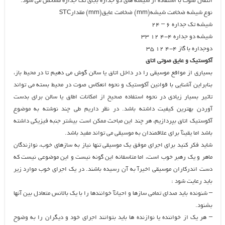
انتقال صوت با استفاده از شیشه های دو جداره بجای تک جداره مشخص می شود.
نوع شیشه ضخامت شیشه(mm) ضخامت عایق(mm) مقدارSTC
شیشه تک جداره ۶ – ۲۴
شیشه دو جداره ۴-۴ ۱۲ ۳۳
دوجداره با گاز ۴-۴ ۱۲ ۳۵
آکوستیک و عایق صوتی اتاق
بسیاری از مواقع موسیقی را در داخل اتاق یا سالن گوش می دهیم تا در محیط باز،
بنابراین آشنایی با قوانین آکوستیک و نحوه انعکاس صوت در محیط بسته می تواند
تاثیر بسیار زیادی در نحوه استفاده صحیح از امکانات اطاق یا سالن برای بدست
آوردن بهترین کیفیت داشته باشد. در نظر داریم طی چند نوشته به موضوع
آکوستیک اتاق بپردازیم، هر چند این مباحث ممکن است بیشتر جنبه فیزیکی داشته
باشد اما یقینآ برای علاقمندان به موسیقی می تواند مفید باشد.
شاید فکر کنید برای اجرای موفق یک موسیقی تنها نیاز به سازهای خوب، نوازندگان
ماهر و یک رهبر خوب است، اما متاسفانه این گونه نیست و این موضوعی نیست که
دست اندرکاران موسیقی اخیرآ به آن رسیده باشند. در یک اجرای خوب موارد زیر
باید رعایت شود :
– شنونده باید صدای تمامی سازها و احیانآ خوانندها را با یک بالانس متعادل بین آنها
بشنود.
– هر یک از خواننده یا نوازنده ها باید بتوانند اجرای خود و دیگران را به وضوح