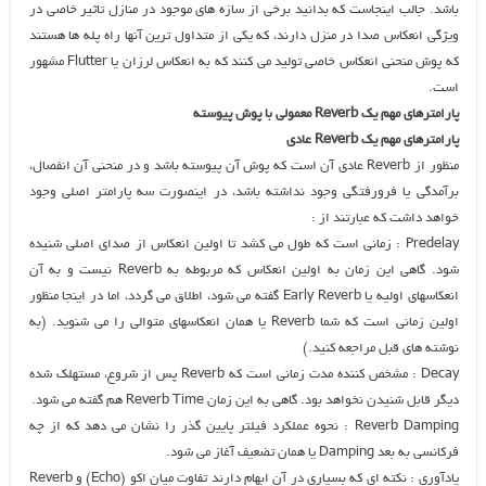
باشد. جالب اینجاست که بدانید برخی از سازه های موجود در منازل تاثیر خاصی در
ویژگی انعکاس صدا در منزل دارند، که یکی از متداول ترین آنها راه پله ها هستند
که پوش منحنی انعکاس خاصی تولید می کنند که به انعکاس لرزان یا Flutter مشهور
است.
پارامترهای مهم یک Reverb معمولی با پوش پیوسته
پارامترهای مهم یک Reverb عادی
منظور از Reverb عادی آن است که پوش آن پیوسته باشد و در منحنی آن انفصال،
برآمدگی یا فرورفتگی وجود نداشته باشد، در اینصورت سه پارامتر اصلی وجود
خواهد داشت که عبارتند از :
Predelay : زمانی است که طول می کشد تا اولین انعکاس از صدای اصلی شنیده
شود. گاهی این زمان به اولین انعکاس که مربوطه به Reverb نیست و به آن
انعکاسهای اولیه یا Early Reverb گفته می شود، اطلاق می گردد، اما در اینجا منظور
اولین زمانی است که شما Reverb یا همان انعکاسهای متوالی را می شنوید. (به
نوشته های قبل مراجعه کنید.)
Decay : مشخص کننده مدت زمانی است که Reverb پس از شروع، مستهلک شده
دیگر قابل شنیدن نخواهد بود. گاهی به این زمان Reverb Time هم گفته می شود.
Reverb Damping : نحوه عملکرد فیلتر پایین گذر را نشان می دهد که از چه
فرکانسی به بعد Damping یا همان تضعیف آغاز می شود.
یادآوری : نکته ای که بسیاری در آن ابهام دارند تفاوت میان اکو (Echo) و Reverb