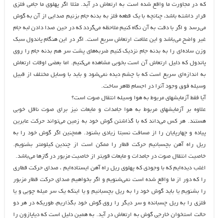
که در مجاورت ما واقع شده است به ارتعاش در آید. مثلا اگر پهلوی ما جامی فلزی
قرار داشته باشد، چنانچه با یک قطعه فلز به بدنه جام بزنیم صدایی از آن به گوش
می‌رسد و اگر با دقت به آن نگاه کنیم ملاحظه می‌گردد که در حین صدا دادن لبه جام
غیر واضح می‌باشد و این علامت ارتعاش سریع است. اگر در این هنگام پاندول سبک
وزن ساده‌ای را به بدنه جام نزدیک کنیم ضربه‌های پشت سر هم بدنه جام را روی
پاندول که دلیل ارتعاش آن است بخوبی مشاهده می‌کنیم. اما بعضی اوقات ارتعاش
به اندازه‌ای سریع است که با چشم دیده نمی‌شود و باید با وسایل مختلف از قبیل
وسیله فوق وجود آنرا در اجسام ظاهر ساخت.
آیا فقط آزمایشهای مربوط به هوا وسیله انتقال صوت است؟
علاوه بر آزمایشهای مربوط به هوا جامدات و مایعات نیز برای صوت ناقل خوبی
هستند. هر کس می‌داند که با گذاشتن گوش خود به زمین می‌تواند حرکت عابرین
پیاده و چهارپایان را از مسافت نسبتا زیادی بشنود. همچنین اگر گوش خود را به
ریل راه ‌آهن بچسبانیم حرکت قطار را ممکن است از چندین کیلومتر بشنویم.
خاصیت انتقال صوت در جامدات و مایعات قویتر از خاصیت مزبور در گازها می‌باشد.
اغلب دیده‌ایم که با وجودی که پهلوی ریل راه ‌آهن ایستاده‌ایم ، صدای حرکت قطاری
را که دور از ما واقع شده است نمی‌شنویم و اگر بخواهیم صدای حرکت قطار مزبور
را بشنویم یا باید گوش خود را به ریل بچسبانیم و یا اینکه یک سر میله چوبی و یا
فلزی را به ریل چسبانده و سر دیگر را روی گوش خود بگذاریم، طوریکه در هر دو
حالت استخوان خارجی گوش به ارتعاش در آید. به همین دلیل است که دیاپازون را