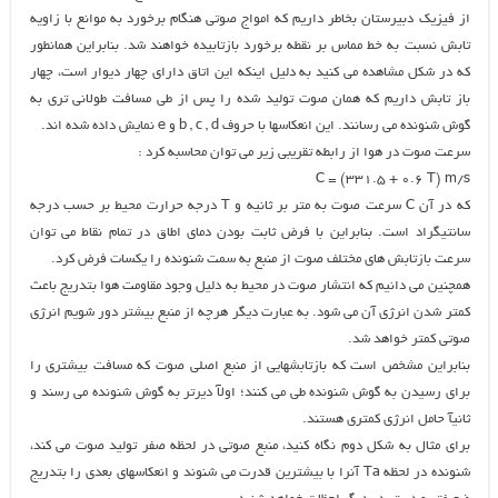
از فیزیک دبیرستان بخاطر داریم که امواج صوتی هنگام برخورد به موانع با زاویه
تابش نسبت به خط مماس بر نقطه برخورد بازتابیده خواهند شد. بنابراین همانطور
که در شکل مشاهده می کنید به دلیل اینکه این اتاق دارای چهار دیوار است، چهار
باز تابش داریم که همان صوت تولید شده را پس از طی مسافت طولانی تری به
گوش شنونده می رسانند. این انعکاسها با حروف b , c , d و e نمایش داده شده اند.
سرعت صوت در هوا از رابطه تقریبی زیر می توان محاسبه کرد :
C = (331.5 + 0.6 T) m/s
که در آن C سرعت صوت به متر بر ثانیه و T درجه حرارت محیط بر حسب درجه
سانتیگراد است. بنابراین با فرض ثابت بودن دمای اطاق در تمام نقاط می توان
سرعت بازتابش های مختلف صوت از منبع به سمت شنونده را یکسات فرض کرد.
همچنین می دانیم که انتشار صوت در محیط به دلیل وجود مقاومت هوا بتدریج باعث
کمتر شدن انرژی آن می شود. به عبارت دیگر هرچه از منبع بیشتر دور شویم انرژی
صوتی کمتر خواهد شد.
بنابراین مشخص است که بازتابشهایی از منبع اصلی صوت که مسافت بیشتری را
برای رسیدن به گوش شنونده طی می کنند؛ اولآ دیرتر به گوش شنونده می رسند و
ثانیآ حامل انرژی کمتری هستند.
برای مثال به شکل دوم نگاه کنید، منبع صوتی در لحظه صفر تولید صوت می کند،
شنونده در لحظه Ta آنرا با بیشترین قدرت می شنوند و انعکاسهای بعدی را بتدریج