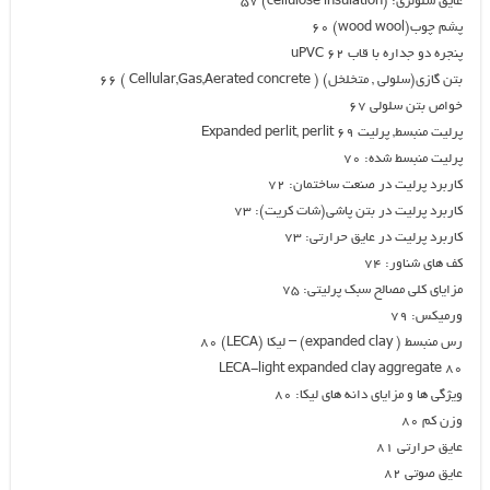
عايق سلولزي: (cellulose insulation) 57
پشم چوب(wood wool) 60
پنجره دو جداره با قاب uPVC 62
بتن گازی(سلولی , متخلخل) ( Cellular,Gas,Aerated concrete ) 66
خواص بتن سلولي ۶۷
پرليت منبسط, پرليت Expanded perlit, perlit 69
پرليت منبسط شده: ۷۰
کاربرد پرلیت در صنعت ساختمان: ۷۲
کاربرد پرلیت در بتن پاشی(شات کریت): ۷۳
کاربرد پرلیت در عایق حرارتی: ۷۳
کف های شناور: ۷۴
مزایای کلی مصالح سبک پرلیتی: ۷۵
ورميكس: ۷۹
رس منبسط ( expanded clay) – ليكا (LECA) 80
LECA-light expanded clay aggregate 80
ویژگی ها و مزایای دانه های لیکا: ۸۰
وزن کم ۸۰
عايق حرارتي ۸۱
عايق صوتي ۸۲