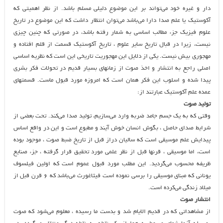
دار و غیره خود می‌تواند بر این موضوع دلیلی مسلم باشد. از نظر اهمیتی که
آکوستیک یا علم صدا دارا می‌باشد می‌توان انتظار داشت که این موضوع در تاریخ
علوم فیزیک جزء مطالب اساسی به شمار رفته باشد، در صورتی که چنین چیزی
نیست، زیرا در قبال تاریخ سایر علوم ، تاریخ آکوستیک قسمت از قلم افتاده و
مهجوری بیش نیست. یکی از دلایل این مهجوریت تاریخی این است که نظریه اساسی
اصلی راجع به انتشار و اخذ صوت از زمانهای بسیار قدیم در تحولات فکر بشری
پیدا شده و اسلوب این فکر همان است که امروزه مورد قبول ماست. قسمتهای
عمده علم آکوستیک عبارتند از:
تولید صوت
وقتی که به یک جسم جامد ضربه وارد می‌سازیم، تولید صدا می‌کند. تحت بعضی از
شرایط صدای حاصل ، بگوش انسان خوش آیند و مطبوع است و این در واقع اساس
پیدایش علم موسیقی است که سالیان دراز قبل از تاریخ ضبط صوت ، موجود بوده
است، اما موسیقی ، قرنها قبل از نظر علمی مورد تحقیق قرار گرفته ، جزء صنایع
ظریفه محسوب می‌گردید. این مطلب مورد قبول عموم است که اولین فیلسوف
یونانی که مبنای موسیقی را برسی نموده است فیثاغورث می‌باشد که ۶ قرن قبل از
میلاد زندگی می‌کرده است.
انتشار صوت
از مشاهداتی که در قدیم الایام شد و بدست ما رسیده ، معلوم می‌شود که صوت