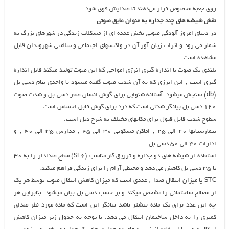
روی جعبه مخصوص قرار می‌دهند تا صدایش قوی شود.
نقش شیشه های چند جداره به عنوان عایق صوتی
در دنیای امروز آلودگی صوتی بخش عمده ای از مشکلات زندگی در شهرهای بزرگ به
شمار می رود و اثرات زیان آور آن در واکنشهای اجتماعی و سلامتی شهروندان قابل
مشاهده است.
بلندی یک صوت با اندازه گیری انرژی امواجی که این صوت تولید میکند قابل اندازه
گیری است ٬ این انرژی که به آن شدت صوت گفته میشود با واحدی بنام دسی بل
(db) سنجش میشود. آستانه شنوایی برای گوش انسان صفر دسی بل و شدت صوت
120 دسی بل بیانگر شدتی است که درد برای گوش قابل احساس است .
سطوح شدت قابل قبول برای مکانهای مختلف به شرح ذیل است:
بیمارستانها ۲۰ الی ۲۵ ٬ اماکن مسکونی ۳۰ الی ۴۵ ٬ مدارس ۳۵ الی ۴۰ ٬ و
ادارات ۴۰ الی ۵۰ دسی بل.
استفاده از شیشه های دو جداره و تزریق گاز مناسب (SF6) سطح صدادار را به 30
تا 35 دسی بل کاهش می دهد و محیطی آرام را برای زندگی فراهم میکند.
STC یا میزان انتقال صدا ٬ عددی است که میزان کاهش انتقال صوت توسط هر یک
از مصالح ساختمانی را مشخص میکند و بر حسب دسی بل بیان میشود. بنابراین هر
چه این عدد برای یک ماده بیشتر باشد بیانگر این است که ماده مورد نظر صدای
کمتری را به داخل ساختمان انتقال می دهد. با توجه به جدول زیر میزان کاهش