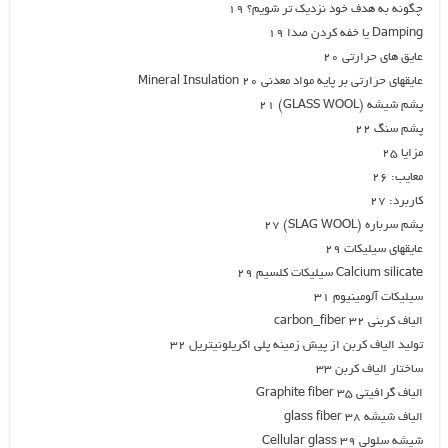
چگونه به هدف خود نزدیک تر شویم؟ ۱۹
Damping یا خفه کردن صدا 19
عایق های حرارتی ۲۰
عايقهاي حرارتي بر پايه مواد معدني Mineral Insulation 20
پشم شيشه (GLASS WOOL) 21
پشم سنگ ۲۲
مزايا ۲۵
معايب: ۲۶
كاربرد: ۲۷
پشم سرباره (SLAG WOOL) 27
عايقهاي سيليكات ۲۹
Calcium silicate سيليكات كلسيم 29
سيليكات آلومينيوم ۳۱
الياف كربني carbon_fiber 32
توليد الياف کربن از پيش زمينه پلي اکريلونيتريل ۳۲
ساختار الياف کربن ۳۳
الياف گرافيتي Graphite fiber 35
الياف شيشه glass fiber 38
شيشه سلولي Cellular glass 39