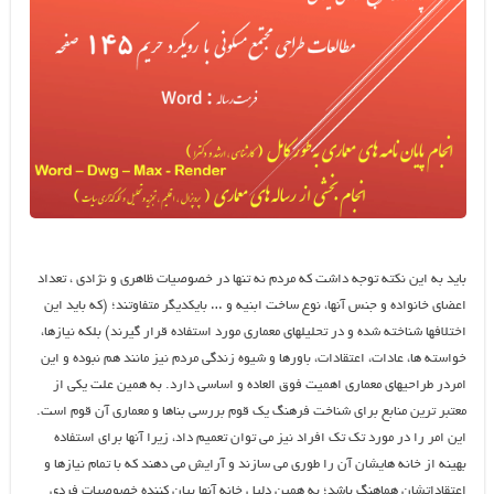
بايد به اين نكته توجه داشت كه مردم نه تنها در خصوصيات ظاهري و نژادي ، تعداد
اعضاي خانواده و جنس آنها، نوع ساخت ابنيه و … بايكديگر متفاوتند؛ (كه بايد اين
اختلافها شناخته شده و در تحليلهاي معماري مورد استفاده قرار گيرند) بلكه نيازها،
خواسته ها، عادات، اعتقادات، باورها و شيوه زندگي مردم نيز مانند هم نبوده و اين
امردر طراحيهاي معماري اهميت فوق العاده و اساسي دارد. به همين علت يكي از
معتبر ترين منابع براي شناخت فرهنگ يك قوم بررسي بناها و معماري آن قوم است.
اين امر را در مورد تك تك افراد نيز مي توان تعميم داد، زيرا آنها براي استفاده
بهينه از خانه هايشان آن را طوري مي سازند و آرايش مي دهند كه با تمام نيازها و
اعتقاداتشان هماهنگ باشد؛ به همين دليل خانه آنها بيان كننده خصوصيات فردي