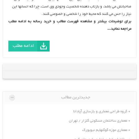
صاحبانش مي باشد، و بازتاب دهنده شخصيت وجودي وي است، چرا كه انسانها اين
نياز را حس مي كنند كه محيط خود را شخصي و خصوصي كنند.
برای توضیحات بیشتر و مشاهده فهرست مطالب و خرید رساله به ادامه مطلب
مراجعه نمائید…
ادامه مطلب
-
جدیدترین مطالب
گروه طراحی معماری و بازسازی آپادانا
معماری ساختمان مسکونی گلزار / تهران
معماری موزه گوگنهایم نیویورک