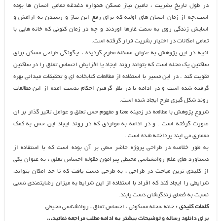
در طول تاریخ بشریت ، تامین نیاز مسکن همواره دغدغه تمامی انسان ها بوده
است.چه از زمان انسان های اولیه که برای رفع این نیاز و رسیدن به ارامش و
اسایش زندگی روی به سمت غارها اوردند و چه در زمان کنونی که خانه هایی با
تمامی امکانات در اختیار بشریت قرار گرفته است.
انچه در این پژوهش به عنوان مسئله مطرح گردیده ، چگونگی طراحی مسکن برای
ساکنین یک محله است که بتواند روند ایجاد یا افزایش احساس تعلق را در ساکنین
تقویت کند . در این مسیر با استفاده از مطالعات کتابخانه ای و تحقیقات میدانی بهره
گرفته شده است و در ادامه با در نظر گرفتن احکام بدست امده از این مطالعات
روند شکل گیری طرح ایجاد شده است.
شروع پژوهش با مطالعه در زمینه معنا و مفهوم حس تعلق و عوامل تاثیر گذار بر ان
صورت گرفته است . و در ادامه به مواردی که در روند ایجاد این حس به کمک
معماری می ایند پرداخته شده است .
به طور خلاصه در طراحی پروژه حاضر سعی بر آن بوده است که با استفاده از
دستاورد های علم روانشناسی محیطی پیرامون مقوله احساس تعلق ، به عنوان یکی
از کلیدی ترین مباحث در طراحی ، به طرحی دست یافت که تا حد امکان بتواند،
شرایطی را ایجاد کند که افراد با استفاده از این شرایط به میزان رضایتمندی نسبی
نسبت به فضای زندگیشان دست یابند.
کلمات کلیدی :
خانه ،محله مسکونی ، احساس تعلق ، روانشناسی محیطی
برای دانلود رساله و توضیحات بیشتر به ادامه مطلب مراجعه نمائید…