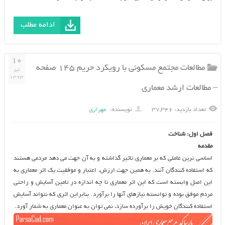
ادامه مطلب
۱۰
مطالعات مجتمع مسکونی با رویکرد حریم ۱۴۵ صفحه
تیر
۱۳۹۳
– مطالعات ارشد معماری
تعداد بازدید: ۳۷,۳۴۶
نویسنده:
مهرازی
فصل اول: شناخت
مقدمه
اساسي ترين عاملي كه بر معماري تاثير گذاشته و به آن جهت مي دهد مردمي هستند
كه استفاده كنندگان آنند. به همين جهت ارزش، اعتبار و موفقيت يك اثر معماري به
اين اصل وابسته است كه اين اثر معماري تا چه اندازه در تامين آسايش و راحتي
مردم موفق بوده و توانسته نيازهاي آنها را برآورد. بنابراين اثري كه نتواند آسايش
استفاده كنندگان خويش را برآورده سازد، نمي توان به عنوان معماري به شمار آورد.