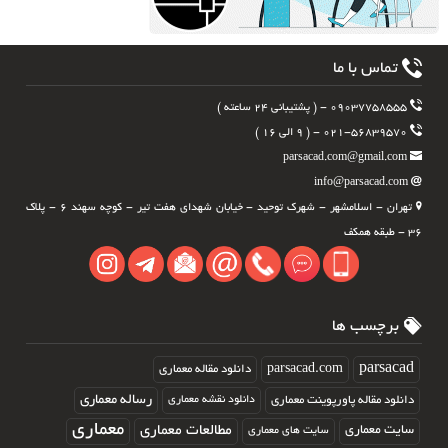
تماس با ما
۰۹۰۳۷۷۵۸۵۵۵ - ( پشتیبانی ۲۴ ساعته )
۰۲۱-۵۶۸۳۹۵۷۰ - ( ۹ الی ۱۶ )
parsacad.com@gmail.com
info@parsacad.com
تهران - اسلامشهر - شهرک توحید - خیابان شهدای هفت تیر - کوچه سهند ۶ - پلاک
۳۶ - طبقه همکف
برچسب ها
parsacad.com
parsacad
دانلود مقاله معماری
رساله معماری
دانلود مقاله پاورپوینت معماری
دانلود نقشه معماری
معماری
مطالعات معماری
سایت معماری
سایت های معماری