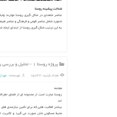
شناخت پیشینه روستا
عناصر متعددي در شكل گيري روستا موثرند وليك
شمورد شامل عناصر قومي و فرهنگي و عناصر طبيعي 
به اين ترتيب شكل گيري روستا از ابتداي ايجاد ش
پروژه روستا ۱ – تحلیل و بررسی روستای کردان البرز – کرج ۵۹ اسلاید
تعداد بازدید: ۱۵,۶۳۲
نویسنده:
مهراز
مقدمه
روستا عبارت است از محدوده ای از فضای جغرافیا
اند.
بیشتر فعالیت هایی که برای تأمین نیازمندی های 
محیط مسکونی شان صورت می گیرد و اکثریت اف