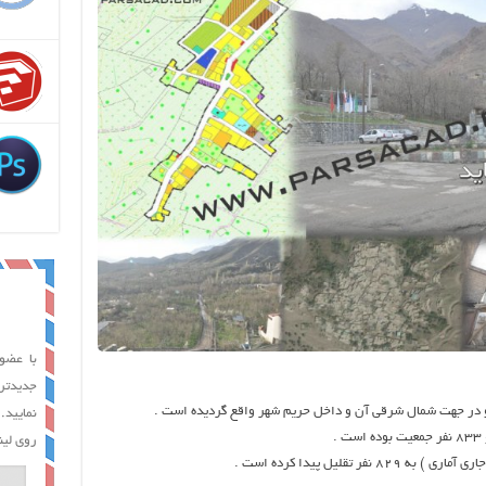
با عضوی
جدیدتر
نمایید.
روی لین