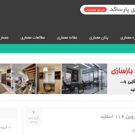
 پارساکَد
مرجع معماری
ه معماری
پلان معماری
مقاله معماری
مطالعات معماری
معمار
۶
فروردین
۱۳۹۵
گروه 
ی