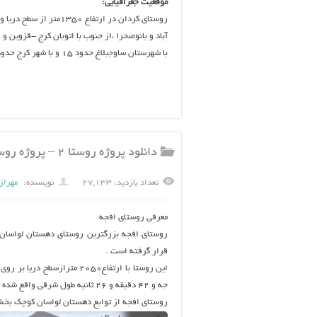
موقعیت جغرافیایی:
روستای کردان در ارتفاع
آباد و بانوصحرا ،از جنوب با اتوبان کرج -قزوین و 
با شهرستان ساوجبلاغ حدود ۱۵ و با شهر کرج حدود ۲۲ کیلومتر فاصله دارد.
دانلود پروژه روستا ۲ – پروژه روستای افجه ( شمیرانات تهران ) ۱۰۲ اسلاید
تعداد بازدید: ۲۷,۱۳۳
نویسنده:
مهراز
معرفی روستای افجه
روستای افجه بزرگترین روستای دهستان لواسان
قرار گرفته است .
جه و ۴۲ دقیقه و ۲۶ ثانیه طول شرقی واقع شده است .
روستای افجه از توابع دهستان لواسان کوچک بخش