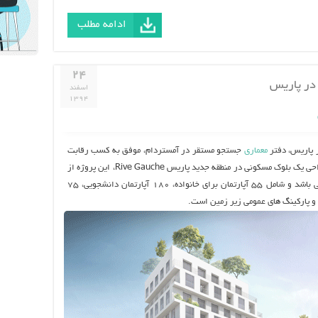
ادامه مطلب
۲۴
در پاریس
اسفند
۱۳۹۴
 پاریس، دفتر
معماری
جستجو مستقر در آمستردام، موفق به کسب رقابت
در همکاری با آتلیه معماری Phileas و LA برای طراحی یک بلوک مسکونی در منطقه جدید پاریس Rive Gauche، این پروژه از
ترکیب سه ساختمان متصل بهم و در یک بلوک می باشد و شامل 55 آپارتمان برای خانواده، 180 آپارتمان دانشجویی، 75
ی و پارکینگ های عمومی زیر زمین است.